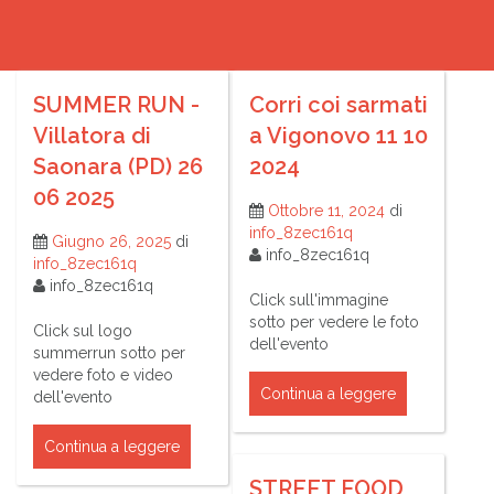
SUMMER RUN -
Corri coi sarmati
Villatora di
a Vigonovo 11 10
Saonara (PD) 26
2024
06 2025
Ottobre 11, 2024
di
info_8zec161q
Giugno 26, 2025
di
info_8zec161q
info_8zec161q
info_8zec161q
Click sull'immagine
sotto per vedere le foto
Click sul logo
dell'evento
summerrun sotto per
vedere foto e video
Continua a leggere
dell'evento
Continua a leggere
STREET FOOD