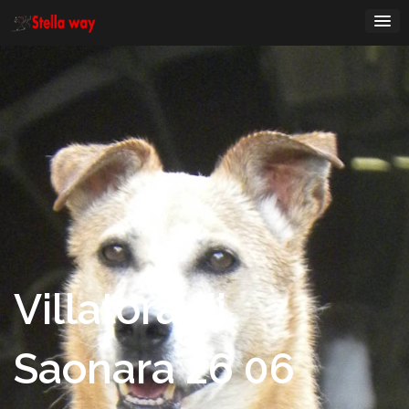
Passa
al
contenuto
Villatora di
Saonara 26 06