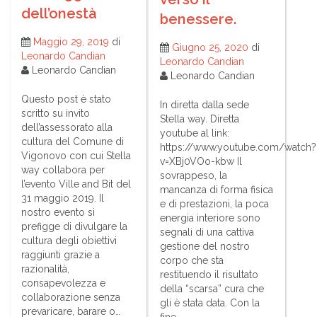
dell’onestà
benessere.
Maggio 29, 2019
di
Giugno 25, 2020
di
Leonardo Candian
Leonardo Candian
Leonardo Candian
Leonardo Candian
Questo post è stato
In diretta dalla sede
scritto su invito
Stella way. Diretta
dell’assessorato alla
youtube al link:
cultura del Comune di
https://www.youtube.com/watch?
Vigonovo con cui Stella
v=XBj0VOo-kbw Il
way collabora per
sovrappeso, la
l’evento Ville and Bit del
mancanza di forma fisica
31 maggio 2019. Il
e di prestazioni, la poca
nostro evento si
energia interiore sono
prefigge di divulgare la
segnali di una cattiva
cultura degli obiettivi
gestione del nostro
raggiunti grazie a
corpo che sta
razionalità,
restituendo il risultato
consapevolezza e
della “scarsa” cura che
collaborazione senza
gli è stata data. Con la
prevaricare, barare o…