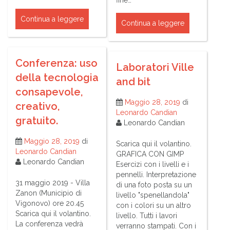
fine…
Continua a leggere
Continua a leggere
Conferenza: uso
Laboratori Ville
della tecnologia
and bit
consapevole,
Maggio 28, 2019
di
creativo,
Leonardo Candian
gratuito.
Leonardo Candian
Maggio 28, 2019
di
Scarica qui il volantino.
Leonardo Candian
GRAFICA CON GIMP
Leonardo Candian
Esercizi con i livelli e i
pennelli. Interpretazione
31 maggio 2019 - Villa
di una foto posta su un
Zanon (Municipio di
livello "spenellandola"
Vigonovo) ore 20.45
con i colori su un altro
Scarica qui il volantino.
livello. Tutti i lavori
La conferenza vedrà
verranno stampati. Con i