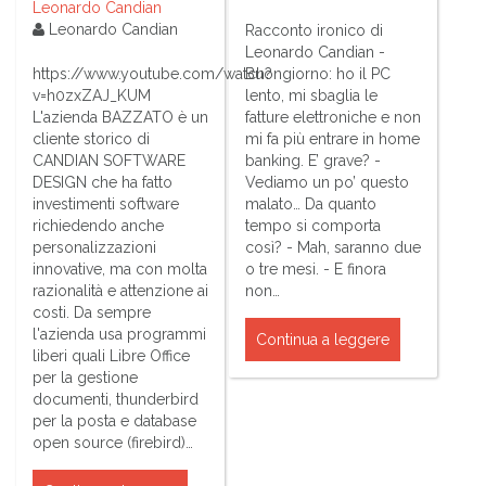
Leonardo Candian
Leonardo Candian
Racconto ironico di
Leonardo Candian -
https://www.youtube.com/watch?
Buongiorno: ho il PC
v=h0zxZAJ_KUM
lento, mi sbaglia le
L'azienda BAZZATO è un
fatture elettroniche e non
cliente storico di
mi fa più entrare in home
CANDIAN SOFTWARE
banking. E’ grave? -
DESIGN che ha fatto
Vediamo un po’ questo
investimenti software
malato… Da quanto
richiedendo anche
tempo si comporta
personalizzazioni
così? - Mah, saranno due
innovative, ma con molta
o tre mesi. - E finora
razionalità e attenzione ai
non…
costi. Da sempre
l'azienda usa programmi
Continua a leggere
liberi quali Libre Office
per la gestione
documenti, thunderbird
per la posta e database
open source (firebird)…