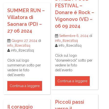
FESTIVAL –
SUMMER RUN –
Donare é Rock –
Villatora di
Vigonovo (VE) –
Saonara (PD) –
06 09 2024
27 06 2024
Settembre 6, 2024
di
Giugno 27, 2024
di
info_8zec161q
info_8zec161q
info_8zec161q
info_8zec161q
Click sul logo
Click sul logo
"donareérock" sotto per
summerrun sotto per
vedere le foto
vedere le foto
dell'evento
dell'evento
Continua a leggere
Continua a leggere
Piccoli passi
Il coraggio
verso il