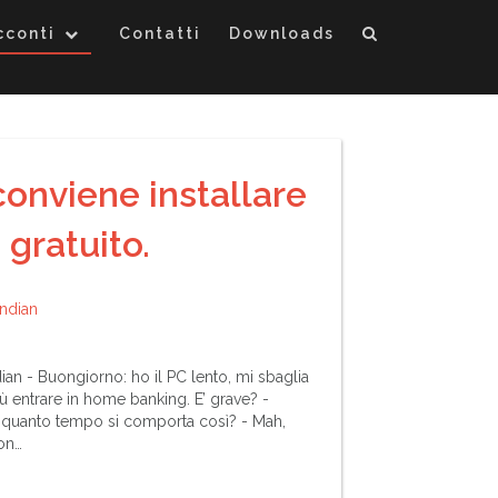
cconti
Contatti
Downloads
conviene installare
 gratuito.
ndian
an - Buongiorno: ho il PC lento, mi sbaglia
iù entrare in home banking. E’ grave? -
quanto tempo si comporta così? - Mah,
non…