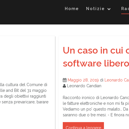
Home
Notizie
Ra
Un caso in cui 
software libero
Maggio 28, 2019
di
Leonardo Ca
 alla cultura del Comune di
Leonardo Candian
lle and Bit del 31 maggio
a degli obiettivi raggiunti
Racconto ironico di Leonardo Candi
 senza prevaricare, barare
le fatture elettroniche e non mi fa p
Vediamo un po’ questo malato… Da 
saranno due o tre mesi. - E finora 
Continua a leggere